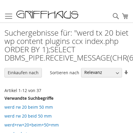
Direkt
zum
Such
Me
Inhalt
Suchergebnisse für: "werd tx 20 biet
wp content plugins ccx index.php
ORDER BY 1);SELECT
DBMS_PIPE.RECEIVE_MESSAGE(CHR(6
In
Sortieren nach
Einkaufen nach
au
Re
Artikel
1
-
12
von
37
Verwandte Suchbegriffe
werd rw 20 beim 50 mm
werd rw 20 beid 50 mm
werd+rw+20+beim+50+mm