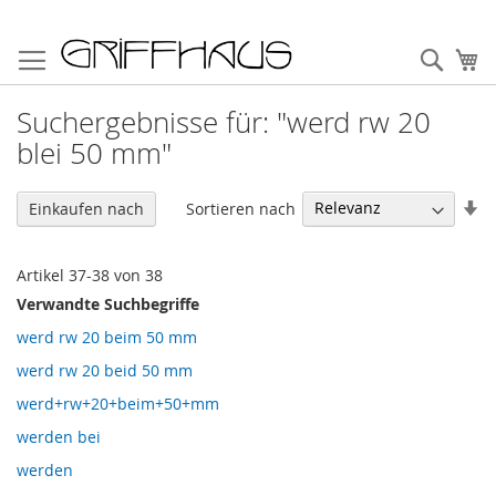
Direkt
zum
Such
Me
Inhalt
Suchergebnisse für: "werd rw 20
blei 50 mm"
In
Sortieren nach
Einkaufen nach
au
Re
Artikel
37
-
38
von
38
Verwandte Suchbegriffe
werd rw 20 beim 50 mm
werd rw 20 beid 50 mm
werd+rw+20+beim+50+mm
werden bei
werden