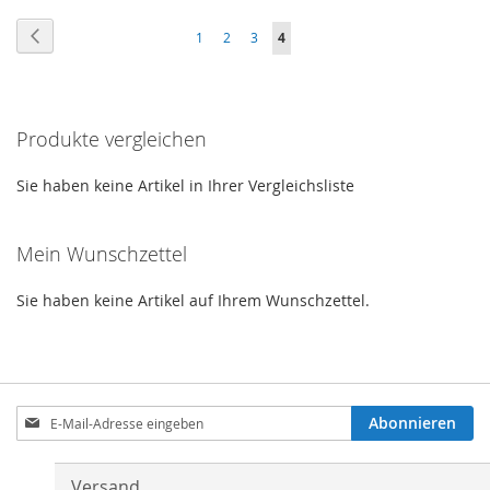
WUNSCHZETTEL
VERGLEICHSLISTE
WUNSCHZETTEL
VERGLEICHSLISTE
Seite
Seite
Zurück
Seite
Seite
Seite
Sie
1
2
3
4
HINZUFÜGEN
HINZUFÜGEN
HINZUFÜGEN
HINZUFÜGEN
lesen
gerade
Produkte vergleichen
Seite
Sie haben keine Artikel in Ihrer Vergleichsliste
Mein Wunschzettel
Sie haben keine Artikel auf Ihrem Wunschzettel.
Anmeldung
Abonnieren
zum
Newsletter:
Versand