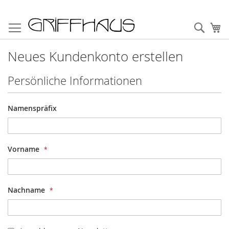
Direkt
zum
Such
Me
Inhalt
Neues Kundenkonto erstellen
Persönliche Informationen
Name
Namenspräfix
Vorname
Nachname