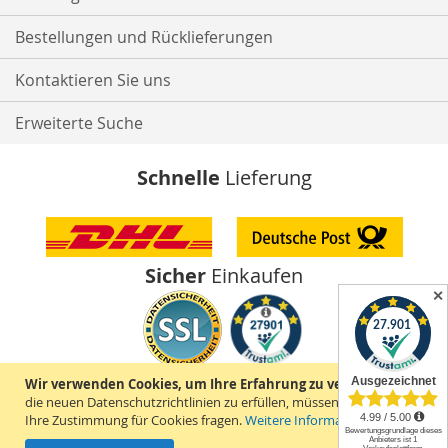
Bestellungen und Rücklieferungen
Kontaktieren Sie uns
Erweiterte Suche
Schnelle
Lieferung
Sicher
Einkaufen
✕
Wir verwenden Cookies, um Ihre Erfahrung zu verbessern.
Um
Durchschnittliche Bewertung von Griffhaus.com bei Trustami:
4.99 / 5.00
mit
die neuen Datenschutzrichtlinien zu erfüllen, müssen wir Sie um
27.901
Bewertungen
|
Bewertungsgrundlage des Anbieters: 1 Verkaufsplattform
Ihre Zustimmung für Cookies fragen.
Weitere Informationen
|
10
Jahre Erfahrung