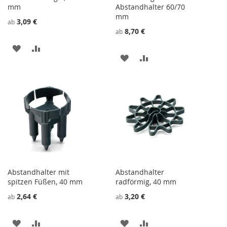
mm
Abstandhalter 60/70
mm
3,09 €
ab
8,70 €
ab
ZU
ZU
ZU
ZU
WUNSCHZETTEL
VERGLEICHSLISTE
WUNSCHZETTEL
VERGLEICHSLISTE
HINZUFÜGEN
HINZUFÜGEN
HINZUFÜGEN
HINZUFÜGEN
Abstandhalter mit
Abstandhalter
spitzen Füßen, 40 mm
radförmig, 40 mm
2,64 €
3,20 €
ab
ab
ZU
ZU
ZU
ZU