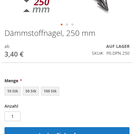
Dämmstoffnagel, 250 mm
Springe
zum
Anfang
ab
AUF LAGER
der
3,40 €
SKU
P0.DPN.250
Bildergalerie
Menge
10 Stk
50 Stk
100 Stk
Anzahl