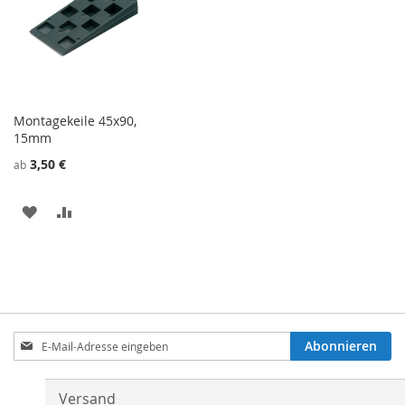
Montagekeile 45x90,
15mm
3,50 €
ab
ZU
ZU
WUNSCHZETTEL
VERGLEICHSLISTE
HINZUFÜGEN
HINZUFÜGEN
Anmeldung
Abonnieren
zum
Newsletter:
Versand