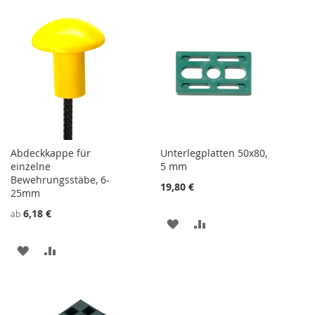
WUNSCHZETTEL
VERGLEICHSLISTE
WUNSCHZETTEL
VERGLEICHSLISTE
HINZUFÜGEN
HINZUFÜGEN
HINZUFÜGEN
HINZUFÜGEN
Abdeckkappe für
Unterlegplatten 50x80,
einzelne
5 mm
Bewehrungsstäbe, 6-
19,80 €
25mm
6,18 €
ab
ZU
ZU
WUNSCHZETTEL
VERGLEICHSLISTE
ZU
ZU
HINZUFÜGEN
HINZUFÜGEN
WUNSCHZETTEL
VERGLEICHSLISTE
HINZUFÜGEN
HINZUFÜGEN