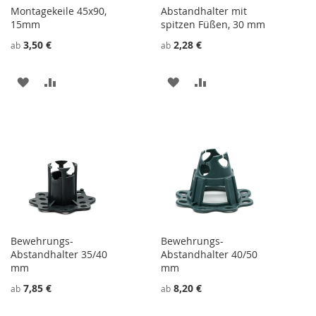
Montagekeile 45x90,
Abstandhalter mit
15mm
spitzen Füßen, 30 mm
3,50 €
2,28 €
ab
ab
ZU
ZU
ZU
ZU
WUNSCHZETTEL
VERGLEICHSLISTE
WUNSCHZETTEL
VERGLEICHSLISTE
HINZUFÜGEN
HINZUFÜGEN
HINZUFÜGEN
HINZUFÜGEN
Bewehrungs-
Bewehrungs-
Abstandhalter 35/40
Abstandhalter 40/50
mm
mm
7,85 €
8,20 €
ab
ab