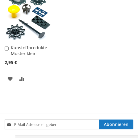
Kunstoffprodukte
In
Muster klein
den
Einkaufswagen
2,95 €
ZU
ZU
WUNSCHZETTEL
VERGLEICHSLISTE
HINZUFÜGEN
HINZUFÜGEN
Anmeldung
Abonnieren
zum
Newsletter: