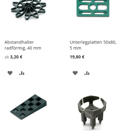
Abstandhalter
Unterlegplatten 50x80,
radförmig, 40 mm
5 mm
3,20 €
19,80 €
ab
ZU
ZU
ZU
ZU
WUNSCHZETTEL
VERGLEICHSLISTE
WUNSCHZETTEL
VERGLEICHSLISTE
HINZUFÜGEN
HINZUFÜGEN
HINZUFÜGEN
HINZUFÜGEN