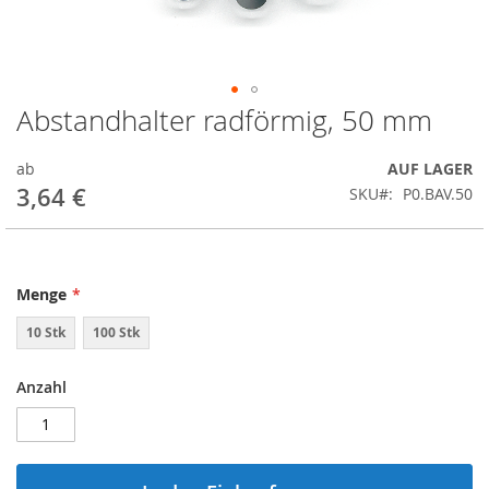
Abstandhalter radförmig, 50 mm
Springe
zum
Anfang
ab
AUF LAGER
der
3,64 €
SKU
P0.BAV.50
Bildergalerie
Menge
10 Stk
100 Stk
Anzahl