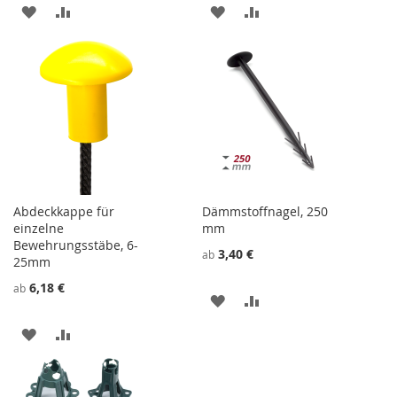
ZU
ZU
ZU
ZU
WUNSCHZETTEL
VERGLEICHSLISTE
WUNSCHZETTEL
VERGLEICHSLISTE
HINZUFÜGEN
HINZUFÜGEN
HINZUFÜGEN
HINZUFÜGEN
Abdeckkappe für
Dämmstoffnagel, 250
einzelne
mm
Bewehrungsstäbe, 6-
3,40 €
ab
25mm
6,18 €
ab
ZU
ZU
WUNSCHZETTEL
VERGLEICHSLISTE
ZU
ZU
HINZUFÜGEN
HINZUFÜGEN
WUNSCHZETTEL
VERGLEICHSLISTE
HINZUFÜGEN
HINZUFÜGEN