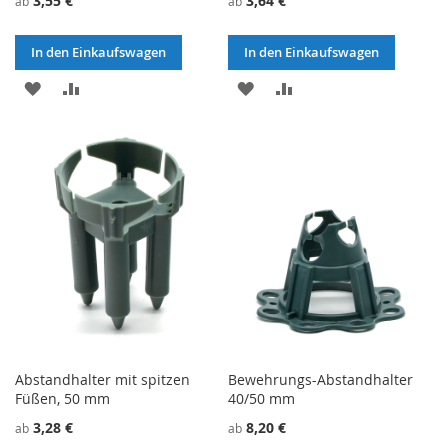
3,55 €
3,64 €
ab
ab
In den Einkaufswagen
In den Einkaufswagen
ZU
ZU
ZU
ZU
WUNSCHZETTEL
VERGLEICHSLISTE
WUNSCHZETTEL
VERGLEICHSLISTE
HINZUFÜGEN
HINZUFÜGEN
HINZUFÜGEN
HINZUFÜGEN
Abstandhalter mit spitzen
Bewehrungs-Abstandhalter
Füßen, 50 mm
40/50 mm
3,28 €
8,20 €
ab
ab