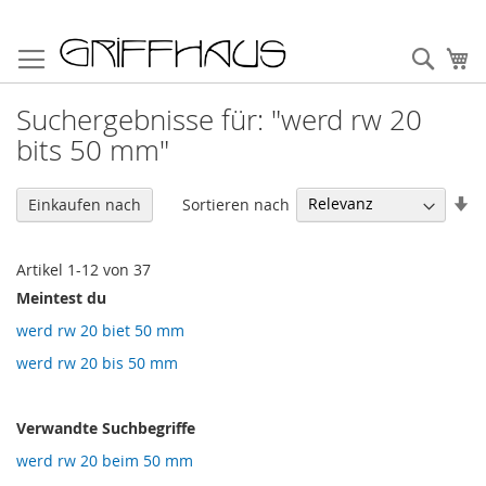
Direkt
zum
Such
Me
Inhalt
Suchergebnisse für: "werd rw 20
bits 50 mm"
In
Sortieren nach
Einkaufen nach
au
Re
Artikel
1
-
12
von
37
Meintest du
werd rw 20 biet 50 mm
werd rw 20 bis 50 mm
Verwandte Suchbegriffe
werd rw 20 beim 50 mm