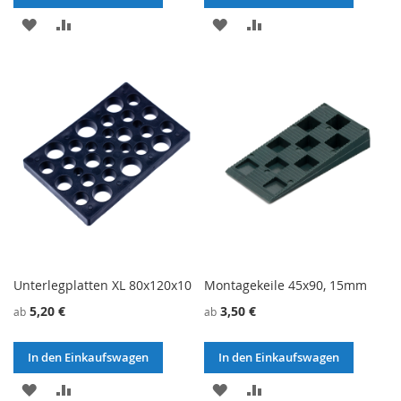
ZU
ZU
ZU
ZU
WUNSCHZETTEL
VERGLEICHSLISTE
WUNSCHZETTEL
VERGLEICHSLISTE
HINZUFÜGEN
HINZUFÜGEN
HINZUFÜGEN
HINZUFÜGEN
Unterlegplatten XL 80x120x10
Montagekeile 45x90, 15mm
5,20 €
3,50 €
ab
ab
In den Einkaufswagen
In den Einkaufswagen
ZU
ZU
ZU
ZU