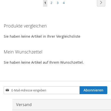
Seite
Seite
Weite
Sie
Seite
Seite
Seite
1
2
3
4
HINZUFÜGEN
HINZUFÜGEN
HINZUFÜGEN
HINZUFÜGEN
lesen
gerade
Produkte vergleichen
Seite
Sie haben keine Artikel in Ihrer Vergleichsliste
Mein Wunschzettel
Sie haben keine Artikel auf Ihrem Wunschzettel.
Anmeldung
Abonnieren
zum
Newsletter:
Versand