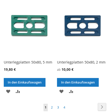
HINZUFÜGEN
HINZUFÜGEN
HINZUFÜGEN
HINZUFÜGEN
Unterlegplatten 50x80, 5 mm
Unterlegplatten 50x80, 2 mm
19,80 €
10,00 €
ab
In den Einkaufswagen
In den Einkaufswagen
ZU
ZU
ZU
ZU
WUNSCHZETTEL
VERGLEICHSLISTE
WUNSCHZETTEL
VERGLEICHSLISTE
Seite
Seite
Weite
Sie
Seite
Seite
Seite
1
2
3
4
HINZUFÜGEN
HINZUFÜGEN
HINZUFÜGEN
HINZUFÜGEN