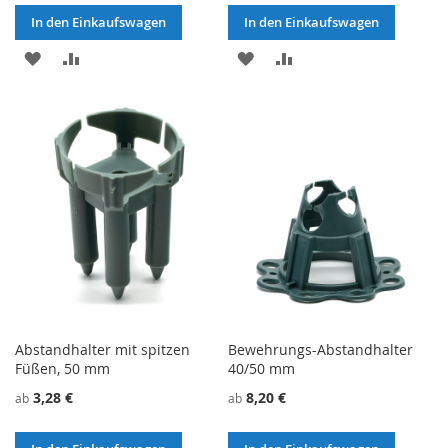
In den Einkaufswagen
In den Einkaufswagen
ZU
ZU
ZU
ZU
WUNSCHZETTEL
VERGLEICHSLISTE
WUNSCHZETTEL
VERGLEICHSLISTE
HINZUFÜGEN
HINZUFÜGEN
HINZUFÜGEN
HINZUFÜGEN
Abstandhalter mit spitzen
Bewehrungs-Abstandhalter
Füßen, 50 mm
40/50 mm
3,28 €
8,20 €
ab
ab