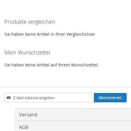
lesen
gerade
Produkte vergleichen
Seite
Sie haben keine Artikel in Ihrer Vergleichsliste
Mein Wunschzettel
Sie haben keine Artikel auf Ihrem Wunschzettel.
Anmeldung
Abonnieren
zum
Newsletter:
Versand
AGB