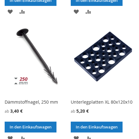
In den Einkaufswagen
In den Einkaufswagen
ZU
ZU
ZU
ZU
WUNSCHZETTEL
VERGLEICHSLISTE
WUNSCHZETTEL
VERGLEICHSLISTE
HINZUFÜGEN
HINZUFÜGEN
HINZUFÜGEN
HINZUFÜGEN
Dämmstoffnagel, 250 mm
Unterlegplatten XL 80x120x10
3,40 €
5,20 €
ab
ab
In den Einkaufswagen
In den Einkaufswagen
ZU
ZU
ZU
ZU