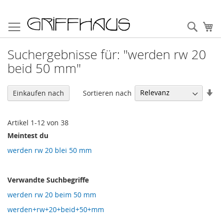
Direkt
zum
Such
Me
Inhalt
Suchergebnisse für: "werden rw 20
beid 50 mm"
In
Sortieren nach
Einkaufen nach
au
Re
Artikel
1
-
12
von
38
Meintest du
werden rw 20 blei 50 mm
Verwandte Suchbegriffe
werden rw 20 beim 50 mm
werden+rw+20+beid+50+mm