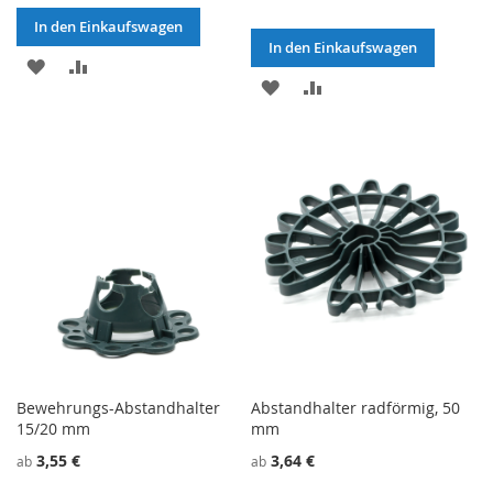
In den Einkaufswagen
In den Einkaufswagen
ZU
ZU
ZU
ZU
WUNSCHZETTEL
VERGLEICHSLISTE
WUNSCHZETTEL
VERGLEICHSLISTE
HINZUFÜGEN
HINZUFÜGEN
HINZUFÜGEN
HINZUFÜGEN
Bewehrungs-Abstandhalter
Abstandhalter radförmig, 50
15/20 mm
mm
3,55 €
3,64 €
ab
ab