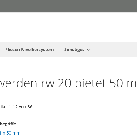
Fliesen Nivelliersystem
Sonstiges
"werden rw 20 bietet 50 
tikel
1
-
12
von
36
egriffe
eim 50 mm