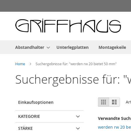
Direkt
zum
Inhalt
Abstandhalter
Unterlegplatten
Montagekeile
Home
Suchergebnisse für: "werden rw 20 bietet 50 mm"
Suchergebnisse für: 
Ansicht
Gitter
Liste
Ar
Einkaufsoptionen
als
KATEGORIE
Verwandte Suchb
werden rw 20 b
STÄRKE