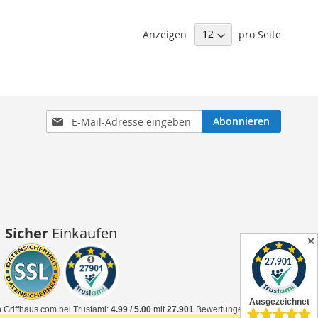
Anzeigen
pro Seite
Anmeldung
Abonnieren
zum
Newsletter:
Sicher
Einkaufen
✕
 Griffhaus.com bei Trustami:
4.99 / 5.00
mit
27.901
Bewertungen