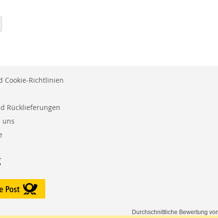
eite
eite
Weiter
 Cookie-Richtlinien
nd Rücklieferungen
e uns
e
g
Durchschnittliche Bewertung von